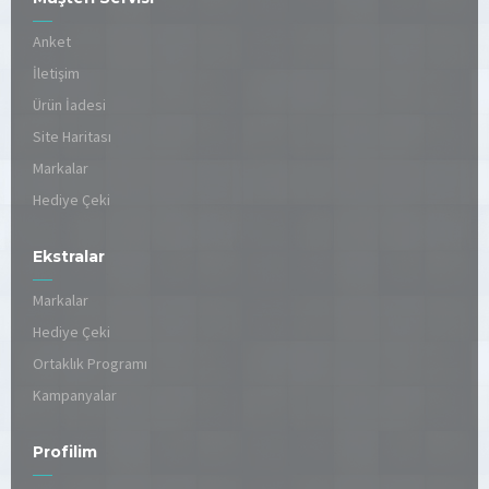
Anket
İletişim
Ürün İadesi
Site Haritası
Markalar
Hediye Çeki
Ekstralar
Markalar
Hediye Çeki
Ortaklık Programı
Kampanyalar
Profilim