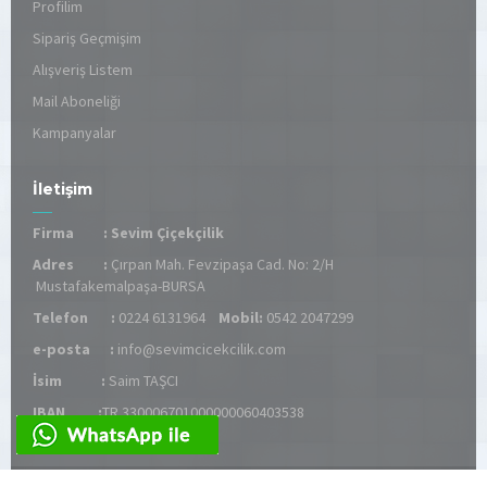
Profilim
Sipariş Geçmişim
Alışveriş Listem
Mail Aboneliği
Kampanyalar
İletişim
Firma :
Sevim Çiçekçilik
Adres :
Çırpan Mah. Fevzipaşa Cad. No: 2/H
Mustafakemalpaşa-BURSA
Telefon :
0224 6131964
Mobil:
0542 2047299
e-posta :
info@sevimcicekcilik.com
İsim :
Saim TAŞCI
IBAN :
TR 330006701000000060403538