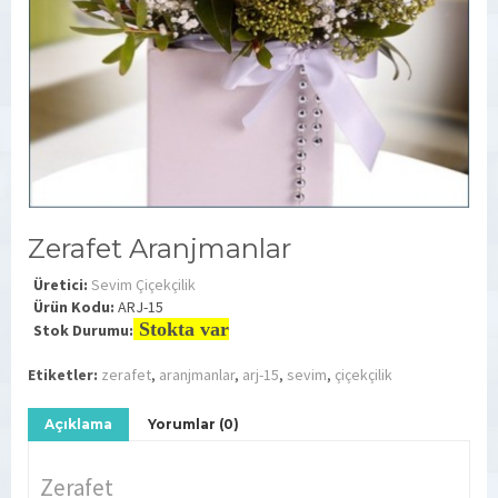
Zerafet Aranjmanlar
Üretici:
Sevim Çiçekçilik
Ürün Kodu:
ARJ-15
Stokta var
Stok Durumu:
Etiketler:
zerafet
,
aranjmanlar
,
arj-15
,
sevim
,
çiçekçilik
Açıklama
Yorumlar (0)
Zerafet