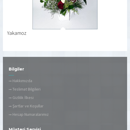
Yakamoz
Bilgiler
Hakkımızda
Teslimat Bilgileri
Gizlilik İlkesi
Şartlar ve Koşullar
Hesap Numaralarımız
Müşteri Servisi