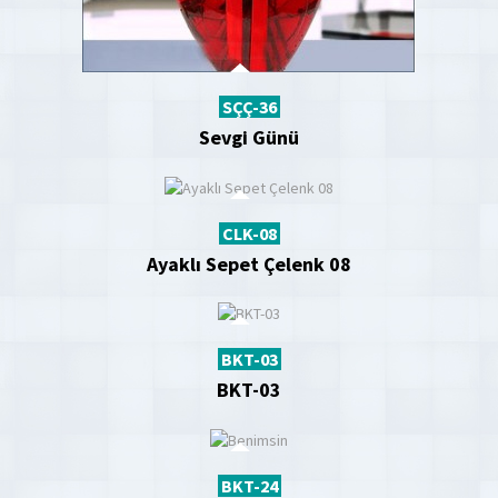
SÇÇ-36
Sevgi Günü
CLK-08
Ayaklı Sepet Çelenk 08
BKT-03
BKT-03
BKT-24