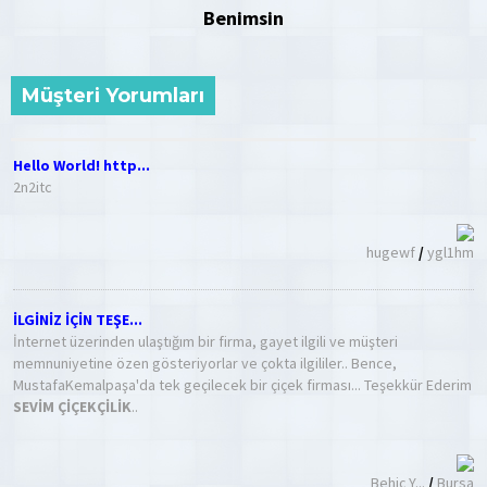
Benimsin
Müşteri Yorumları
Hello World! http...
2n2itc
hugewf
/
ygl1hm
İLGİNİZ İÇİN TEŞE...
İnternet üzerinden ulaştığım bir firma, gayet ilgili ve müşteri
memnuniyetine özen gösteriyorlar ve çokta ilgililer.. Bence,
MustafaKemalpaşa'da tek geçilecek bir çiçek firması... Teşekkür Ederim
SEVİM ÇİÇEKÇİLİK
..
Behiç Y...
/
Bursa