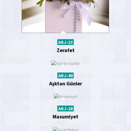
ARJ-15
Zerafet
ARJ-40
Aşktan Günler
ARJ-28
Masumiyet