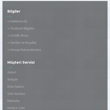
Bilgiler
Hakkımızda
Teslimat Bilgileri
Gizlilik İlkesi
Şartlar ve Koşullar
Hesap Numaralarımız
Müşteri Servisi
Anket
İletişim
Ürün İadesi
Site Haritası
Markalar
Hediye Çeki