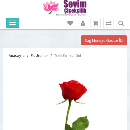
Sağ Menüyü Göster
Anasayfa
Ek Ürünler
Tekli Kırmızı Gül