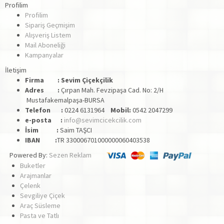
Profilim
Profilim
Sipariş Geçmişim
Alışveriş Listem
Mail Aboneliği
Kampanyalar
İletişim
Firma :
Sevim Çiçekçilik
Adres :
Çırpan Mah. Fevzipaşa Cad. No: 2/H
Mustafakemalpaşa-BURSA
Telefon :
0224 6131964
Mobil:
0542 2047299
e-posta :
info@sevimcicekcilik.com
İsim :
Saim TAŞCI
IBAN :
TR 330006701000000060403538
Powered By:
Sezen Reklam
Buketler
Arajmanlar
Çelenk
Sevgiliye Çiçek
Araç Süsleme
Pasta ve Tatlı